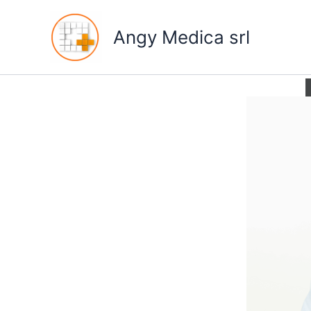
contenu
Aller
principal
au
Angy Medica srl
contenu