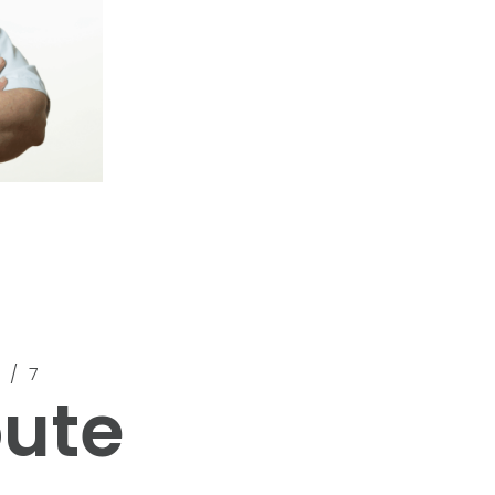
J/7
oute